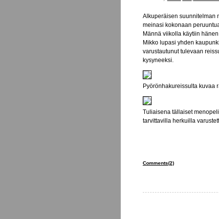
on
Alkuperäisen suunnitelman m
meinasi kokonaan peruuntua, 
Männä viikolla käytiin hänen
Mikko lupasi yhden kaupunkip
varustautunut tulevaan reissu
kysyneeksi.
Pyörönhakureissulta kuvaa r
Tuliaisena tällaiset menopel
tarvittavilla herkuilla varuste
Comments(2)