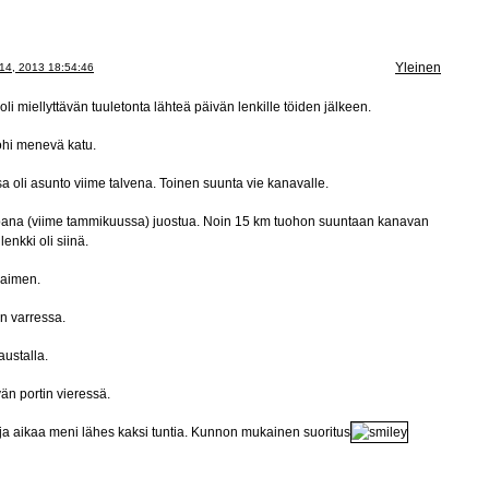
Yleinen
14, 2013 18:54:46
oli miellyttävän tuuletonta lähteä päivän lenkille töiden jälkeen.
ohi menevä katu.
sa oli asunto viime talvena. Toinen suunta vie kanavalle.
mpana (viime tammikuussa) juostua. Noin 15 km tuohon suuntaan kanavan
lenkki oli siinä.
paimen.
n varressa.
ustalla.
n portin vieressä.
km ja aikaa meni lähes kaksi tuntia. Kunnon mukainen suoritus