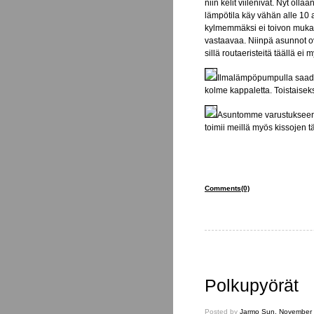
niin kelit viilenivät. Nyt ol
lämpötila käy vähän alle 10
kylmemmäksi ei toivon mukaa
vastaavaa. Niinpä asunnot ovat
sillä routaeristeitä täällä ei
Ilmalämpöpumpulla saada
kolme kappaletta. Toistaisek
Asuntomme varustukseen k
toimii meillä myös kissojen t
Comments(0)
Polkupyörät
Posted
Posted by
Jarmo
Sun, November 