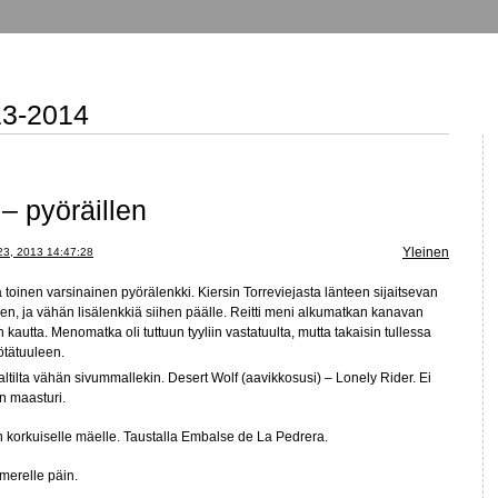
13-2014
– pyöräillen
Yleinen
23, 2013 14:47:28
 toinen varsinainen pyörälenkki. Kiersin Torreviejasta länteen sijaitsevan
n, ja vähän lisälenkkiä siihen päälle. Reitti meni alkumatkan kanavan
 kautta. Menomatka oli tuttuun tyyliin vastatuulta, mutta takaisin tullessa
ötätuuleen.
altilta vähän sivummallekin. Desert Wolf (aavikkosusi) – Lonely Rider. Ei
n maasturi.
n korkuiselle mäelle. Taustalla Embalse de La Pedrera.
merelle päin.