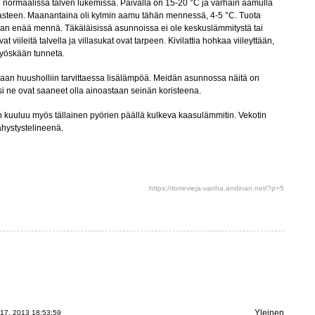
laan normaalissa talven lukemissa. Päivällä on 15-20 °C ja varhain aamulla
 asteen. Maanantaina oli kylmin aamu tähän mennessä, 4-5 °C. Tuota
n enää mennä. Täkäläisissä asunnoissa ei ole keskuslämmitystä tai
 viileitä talvella ja villasukat ovat tarpeen. Kivilattia hohkaa viileyttään,
 myöskään tunneta.
an huusholliin tarvittaessa lisälämpöä. Meidän asunnossa näitä on
si ne ovat saaneet olla ainoastaan seinän koristeena.
uuluu myös tällainen pyörien päällä kulkeva kaasulämmitin. Vekotin
ähystystelineenä.
https://torrevieja-vanha.andinan.net/?p=5
Yleinen
17, 2013 18:53:59