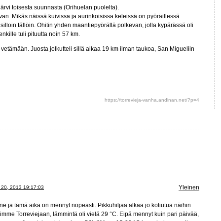
rvi toisesta suunnasta (Orihuelan puolelta).
levan. Mikäs näissä kuivissa ja aurinkoisissa keleissä on pyöräillessä.
illoin tällöin. Ohitin yhden maantiepyörällä polkevan, jolla kypärässä oli
kille tuli pituutta noin 57 km.
 vetämään. Juosta jolkutteli sillä aikaa 19 km ilman taukoa, San Migueliin
https://torrevieja-vanha.andinan.net/?p=4
Yleinen
20, 2013 19:17:03
tänne ja tämä aika on mennyt nopeasti. Pikkuhiljaa alkaa jo kotiutua näihin
mme Torreviejaan, lämmintä oli vielä 29 °C. Eipä mennyt kuin pari päivää,