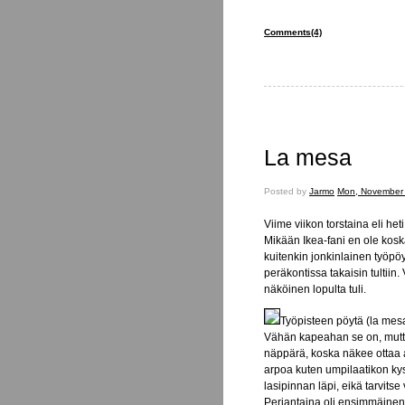
Comments(4)
La mesa
Posted
Posted by
Jarmo
Mon, November 
on
Viime viikon torstaina eli he
Mikään Ikea-fani en ole koska
kuitenkin jonkinlainen työpöy
peräkontissa takaisin tultiin.
näköinen lopulta tuli.
Työpisteen pöytä (la mes
Vähän kapeahan se on, mutta
näppärä, koska näkee ottaa a
arpoa kuten umpilaatikon kys
lasipinnan läpi, eikä tarvitse
Perjantaina oli ensimmäinen 