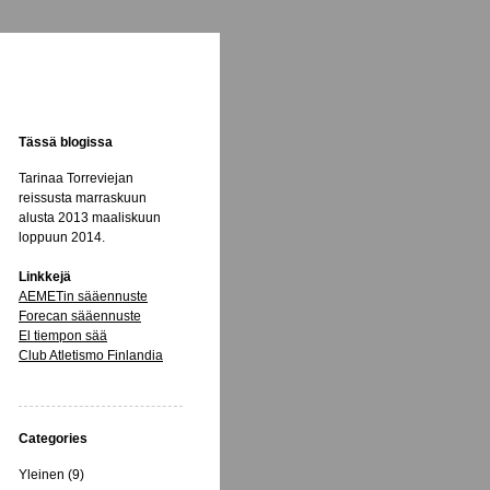
Tässä blogissa
Tarinaa Torreviejan
reissusta marraskuun
alusta 2013 maaliskuun
loppuun 2014.
Linkkejä
AEMETin sääennuste
Forecan sääennuste
El tiempon sää
Club Atletismo Finlandia
Categories
Yleinen (9)