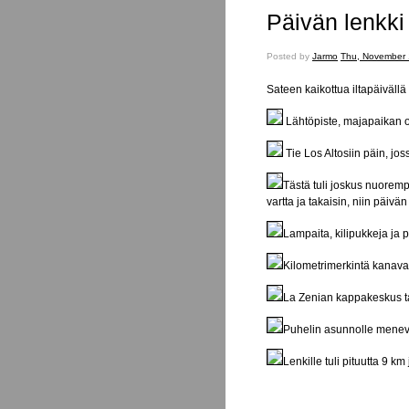
Päivän lenkki
Posted
Posted by
Jarmo
Thu, November 
on
Sateen kaikottua iltapäivällä 
Lähtöpiste, majapaikan 
Tie Los Altosiin päin, jos
Tästä tuli joskus nuore
vartta ja takaisin, niin päivän 
Lampaita, kilipukkeja ja 
Kilometrimerkintä kanava
La Zenian kappakeskus ta
Puhelin asunnolle menevä
Lenkille tuli pituutta 9 