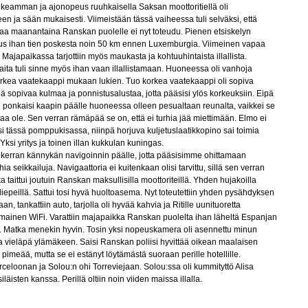
ikeamman ja ajonopeus ruuhkaisella Saksan moottoritiellä oli
en ja sään mukaisesti. Viimeistään tässä vaiheessa tuli selväksi, että
aa maanantaina Ranskan puolelle ei nyt toteudu. Pienen etsiskelyn
aus ihan tien poskesta noin 50 km ennen Luxemburgia. Viimeinen vapaa
. Majapaikassa tarjottiin myös maukasta ja kohtuuhintaista illallista.
aita tuli sinne myös ihan vaan illallistamaan. Huoneessa oli vanhoja
orkea vaatekaappi mukaan lukien. Tuo korkea vaatekaappi oli sopiva
iä sopivaa kulmaa ja ponnistusalustaa, jotta pääsisi ylös korkeuksiin. Eipä
 ponkaisi kaapin päälle huoneessa olleen pesualtaan reunalta, vaikkei se
a ole. Sen verran rämäpää se on, että ei turhia jää miettimään. Elmo ei
tässä pomppukisassa, niinpä horjuva kuljetuslaatikkopino sai toimia
ksi yritys ja toinen illan kukkulan kuningas.
n kerran kännykän navigoinnin päälle, jotta pääsisimme ohittamaan
a seikkailuja. Navigaattoria ei kuitenkaan olisi tarvittu, sillä sen verran
a taittui joutuin Ranskan maksullisilla moottoriteillä. Yhden hujakoilla
iepeillä. Sattui tosi hyvä huoltoasema. Nyt toteutettiin yhden pysähdyksen
an, tankattiin auto, tarjolla oli hyvää kahvia ja Ritille uunituoretta
lmainen WiFi. Varattiin majapaikka Ranskan puolelta ihan läheltä Espanjan
joa. Matka menekin hyvin. Tosin yksi nopeuskamera oli asennettu minun
a vieläpä ylämäkeen. Saisi Ranskan poliisi hyvittää oikean maalaisen
as pimeää, mutta se ei estänyt löytämästä suoraan perille hotellille.
rceloonan ja Solou:n ohi Torreviejaan. Solou:ssa oli kummityttö Alisa
iläisten kanssa. Perillä oltiin noin viiden maissa illalla.