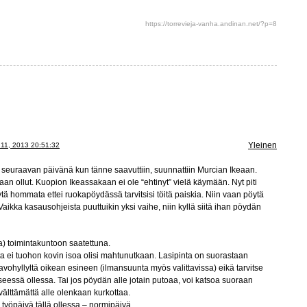
https://torrevieja-vanha.andinan.net/?p=8
Yleinen
11, 2013 20:51:32
ti seuraavan päivänä kun tänne saavuttiin, suunnattiin Murcian Ikeaan.
an ollut. Kuopion Ikeassakaan ei ole “ehtinyt” vielä käymään. Nyt piti
tä hommata ettei ruokapöydässä tarvitsisi töitä paiskia. Niin vaan pöytä
 Vaikka kasausohjeista puuttuikin yksi vaihe, niin kyllä siitä ihan pöydän
a) toimintakuntoon saatettuna.
 ei tuohon kovin isoa olisi mahtunutkaan. Lasipinta on suorastaan
vohyllyltä oikean esineen (ilmansuunta myös valittavissa) eikä tarvitse
eessä ollessa. Tai jos pöydän alle jotain putoaa, voi katsoa suoraan
 välttämättä alle olenkaan kurkottaa.
työpäivä tällä ollessa – normipäivä.