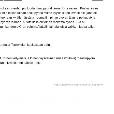
ukaan meidän piti tuoda omat pyörät tänne Torreviejaan. Koska reissu
niin ei saatukaan polkupyöriä Mikon kyytiin kuten tavoite alkujaan oli.
 luonaan kyläilemässä ja huomattiin pihan olevan täynnä polkupyöriä.
yörän lainaan. Autotallissa oli toinen mokoma pyöriä. Eka oli
un kahden pyörän voimin. Ajattelin lainata toista vaikken lupaa tullut
annalta Torreviejan keskustaan päin.
it. Toinen lady-malli ja toinen täysverinen (maastoutuva) maastopyörä
ttuna. Nyt pitenee päivän lenkit.
https://torrevieja-vanha.andinan.net/?p=6