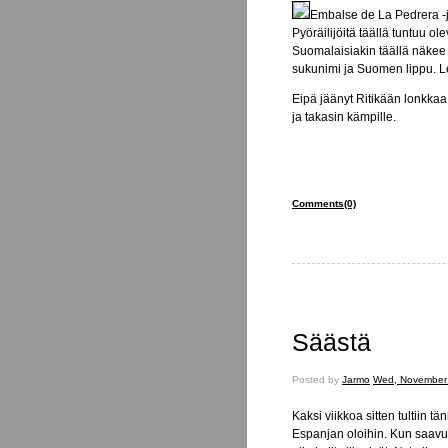
Embalse de La Pedrera -jä
Pyöräilijöitä täällä tuntuu o
Suomalaisiakin täällä näkee s
sukunimi ja Suomen lippu. Len
Eipä jäänyt Ritikään lonkkaa
ja takasin kämpille.
Comments(0)
Säästä
Posted
Posted by
Jarmo
Wed, November 
on
Kaksi viikkoa sitten tultiin 
Espanjan oloihin. Kun saavui