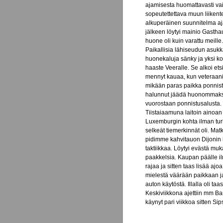
ajamisesta huomattavasti va
sopeutettettava muun liikente
alkuperäinen suunnitelma aj
jälkeen löytyi mainio Gasth
huone oli kuin varattu meille
Paikallisia lähiseudun asukk
huonekaluja sänky ja yksi k
haaste Veeralle. Se alkoi ets
mennyt kauaa, kun veteraani
mikään paras paikka ponnista
halunnut jäädä huonommaksi 
vuorostaan ponnistusalusta. Y
Tiistaiaamuna laitoin ainoa
Luxemburgin kohta ilman turhi
selkeät tiemerkinnät oli. Matk
pidimme kahvitauon Dijonin l
taktiikkaa. Löytyi evästä muka
paakkelsia. Kaupan päälle i
rajaa ja sitten taas lisää a
mielestä väärään paikkaan j
auton käytöstä. Illalla oli ta
Keskiviikkona ajettiin mm Ba
käynyt pari viikkoa sitten Sips