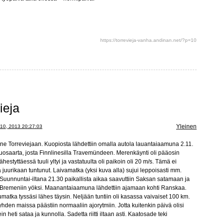
https://torrevieja-vanha.andinan.net/?p=10
ieja
Yleinen
10, 2013 20:27:03
ne Torreviejaan. Kuopiosta lähdettiin omalla autola lauantaiaamuna 2.11.
uosaarta, josta Finnlinesilla Travemündeen. Merenkäynti oli pääosin
estyttäessä tuuli yltyi ja vastatuulta oli paikoin oli 20 m/s. Tämä ei
ä juurikaan tuntunut. Laivamatka (yksi kuva alla) sujui leppoisasti mm.
. Suunnuntai-iltana 21.30 paikallista aikaa saavuttiin Saksan satamaan ja
ntia Bremeniin yöksi. Maanantaiaamuna lähdettiin ajamaan kohti Ranskaa.
alkumatka tyssäsi lähes täysin. Neljään tuntiin oli kasassa vaivaiset 100 km.
den maissa päästiin normaaliin ajorytmiin. Jotta kuitenkin päivä olisi
in heti sataa ja kunnolla. Sadetta riitti iltaan asti. Kaatosade teki