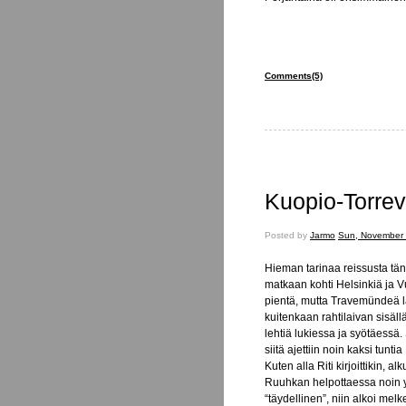
Comments(5)
Kuopio-Torrev
Posted
Posted by
Jarmo
Sun, November 
on
Hieman tarinaa reissusta tän
matkaan kohti Helsinkiä ja V
pientä, mutta Travemündeä läh
kuitenkaan rahtilaivan sisäll
lehtiä lukiessa ja syötäessä
siitä ajettiin noin kaksi tu
Kuten alla Riti kirjoittikin, 
Ruuhkan helpottaessa noin yh
“täydellinen”, niin alkoi melke