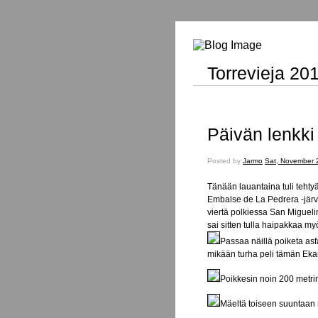
Torrevieja 20
Päivän lenkki 
Posted
Posted by
Jarmo
Sat, November 
on
Tänään lauantaina tuli tehtyä
Embalse de La Pedrera -järve
viertä polkiessa San Miguelin
sai sitten tulla haipakkaa my
Passaa näillä poiketa asf
mikään turha peli tämän Eka
Poikkesin noin 200 metri
Mäeltä toiseen suuntaan 